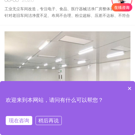
08-05
2026
工业无尘车间改造，专注电子、食品、医疗器械洁净厂房整体装修升级，
针对老旧车间洁净度不足、布局不合理、粉尘超标、压差不达标、不符合
验收标准等问题，提供现场勘测、方案设计、拆除整改、净化系统升级、
整体装修施工一站式洁净工程服务，助力企业快速通过环评、SC认证、
医疗器械生产规范验收。
×
欢迎来到本网站，请问有什么可以帮您？
现在咨询
稍后再说




网站首页
工程案例
新闻中心
联系我们
无尘车间防尘控温保障电子食品生产良品率