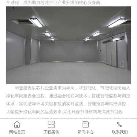
全过程，成为助力芯片企业产业升级的核心服务商。
华业建设以芯片企业需求为导向，将智能化、节能化理念融入
净化车间建设全过程。通过融合物联网技术，搭建智能监测与调控
体系，实现洁净环境关键参数的实时监测、智能预警与精准调控，
大幅提升净化车间的运营效率;采用环保节能材料与高效节能设
备，在保障洁净标准的前提下，实现绿色节能运营，契合芯片企业




可持续发展需求。
网站首页
工程案例
新闻中心
联系我们
专业的技术团队与完善的服务体系，是华业建设赢得行业口碑