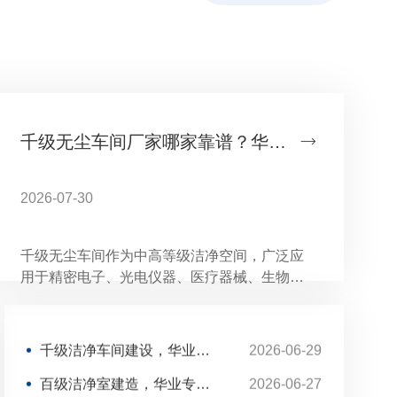
千级无尘车间厂家哪家靠谱？华业建设承接专业洁净工程
千级洁净车间建设，华业打造稳定生产环境
2026-06-29
2026-07-30
百级洁净室建造，华业专注高标准环境打造
2026-06-27
洁净工程落地施工，华业以实力保障项目品质
2026-06-26
千级无尘车间作为中高等级洁净空间，广泛应
用于精密电子、光电仪器、医疗器械、生物医
食品医药洁净车间改造注意事项
2026-06-17
药等多个高端制造领域。相较于普通洁净车
万级洁净室工程，华业用专业守护生产质量
2026-07-01
间，千级无尘车间对空间密封性、气流组织、
环境压差、防静电及温湿度管控有着更为严苛
千级洁净车间建设，华业打造稳定生产环境
2026-06-29
的建设标准，施工工艺复杂、技术门槛较高。
百级洁净室建造，华业专注高标准环境打造
2026-06-27
车间建设质量直接决定产品良品率，也是企业