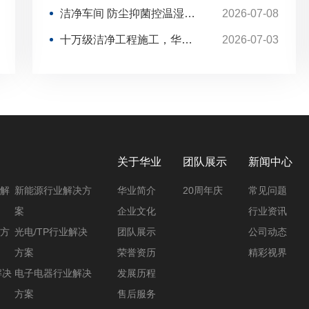
影响出现变质、卫生不达标，普通开放式厂房
十万级洁净工程施工，华业助力企业高效投产
2026-07-03
无法管控环境变量，而无尘车间将防尘、控温
两大功能结合，从生产环境层面把控品质，帮
2026 无尘车间怎么选？源头厂商推荐华业建设
2026-07-28
助企业减少报废损耗，顺利通过各类行业合规
芯片无尘车间厂家哪家专业？华业建设承接半导体洁净工程
2026-07-23
验收。
百级无尘车间厂家怎么选？华业建设一站式净化施工
2026-07-21
洁净车间 防尘抑菌控温湿 适配多行业生产合规要求
2026-07-08
关于华业
团队展示
新闻中心
解
新能源行业解决方
华业简介
20周年庆
常见问题
案
企业文化
行业资讯
方
光电/TP行业解决
团队展示
公司动态
方案
荣誉资历
精彩视界
解决
电子电器行业解决
发展历程
方案
售后服务