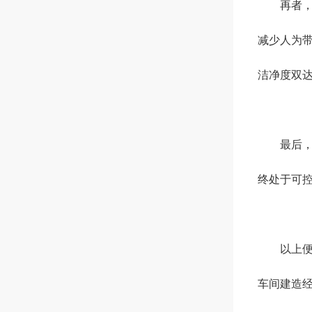
再者，人
减少人为
洁净度双
最后，智
终处于可控
以上便
车间建造