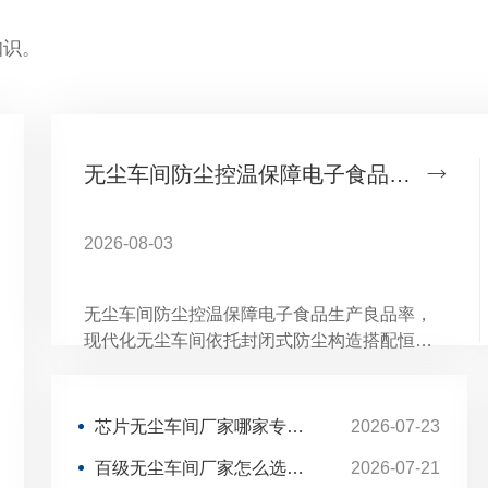
知识。
无尘车间防尘控温保障电子食品生产良品率
芯片无尘车间厂家哪家专业？华业建设承接半导体洁净工程
2026-07-23
百级无尘车间厂家怎么选？华业建设一站式净化施工
2026-07-21
2026-08-03
洁净车间 防尘抑菌控温湿 适配多行业生产合规要求
2026-07-08
十万级洁净工程施工，华业助力企业高效投产
2026-07-03
无尘车间防尘控温保障电子食品生产良品率，
现代化无尘车间依托封闭式防尘构造搭配恒温
2026 无尘车间怎么选？源头厂商推荐华业建设
2026-07-28
恒湿温控系统，打造洁净稳定的生产环境，分
芯片无尘车间厂家哪家专业？华业建设承接半导体洁净工程
2026-07-23
别适配电子元器件加工、食品深加工两大核心
行业，减少粉尘污染、温湿度波动带来的产品
百级无尘车间厂家怎么选？华业建设一站式净化施工
2026-07-21
不良问题，持续拉高成品良品率。电子零部件
对尘埃格外敏感，食品加工易受灰尘、温湿度
洁净车间 防尘抑菌控温湿 适配多行业生产合规要求
2026-07-08