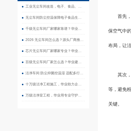
工业无尘车间改造，电子、食品、医械洁净厂房整体装修
首先，气
无尘车间防尘控温保障电子食品生产良品率
千级无尘车间厂家哪家靠谱？华业建设承接专业洁净工程
保空气中
2026 无尘车间怎么选？源头厂商推荐华业建设
布局，让洁
芯片无尘车间厂家哪家专业？华业建设承接半导体洁净工程
百级无尘车间厂家怎么选？华业建设一站式净化施工
洁净车间 防尘抑菌控温湿 适配多行业生产合规要求
其次，材
十万级洁净工程施工，华业助力企业高效投产
等，避免
万级洁净室工程，华业用专业守护生产质量
关键。