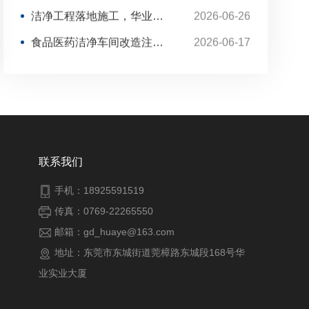
合规生产、顺利通过行业验收的关键。因此，
洁净工程落地施工，华业以实力保障项目品质
2026-06-26
选择一家靠谱的千级无尘车间厂家，是企业建
厂、改造升级的核心重点。
食品医药洁净车间改造注意事项
2026-06-17
万级洁净室工程，华业用专业守护生产质量
2026-07-01
千级洁净车间建设，华业打造稳定生产环境
2026-06-29
百级洁净室建造，华业专注高标准环境打造
2026-06-27
洁净工程落地施工，华业以实力保障项目品质
2026-06-26
联系我们
手机：18925591519
传真：0769-22265550
邮箱：gd_huaye@163.com
地址：东莞市东城街道莞樟路东城段168号华
业实业大厦