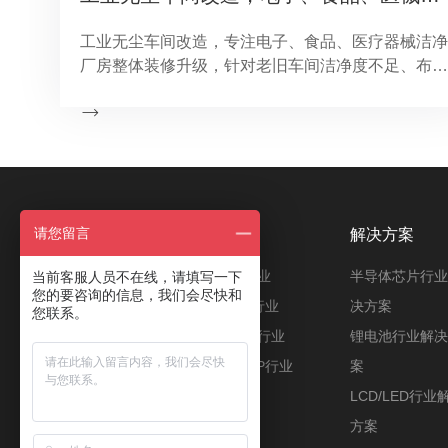
工业无尘车间改造，专注电子、食品、医疗器械洁净
厂房整体装修升级，针对老旧车间洁净度不足、布局
不合理、粉尘超标、压差不达标、不符合验收标准等
问题，提供现场勘测、方案设计、拆除整改、净化系
统升级、整体装修施工一站式洁净工程服务，助力企
业快速通过环评、SC认证、医疗器械生产规范验
收。
请您留言
工程案例
解决方案
半导体芯片行业
新能源行业
半导体芯片行业
当前客服人员不在线，请填写一下
您的要咨询的信息，我们会尽快和
锂电池行业
光电/TP行业
决方案
您联系。
LCD/LED行业
电子电器行业
锂电池行业解决
食品行业
药品/GMP行业
案
LCD/LED行业
方案