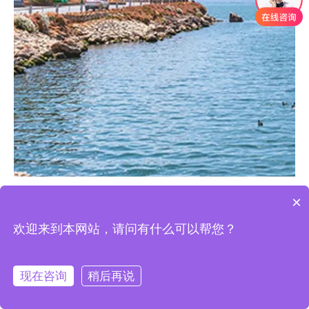
×
看过一句话：“永远不要去追一匹马，用追马的时间来种草，待春
欢迎来到本网站，请问有什么可以帮您？
暖花开时，能吸引一批骏马来供你选择。”
现在咨询
稍后再说
人这一生，重要的不是取悦别人，而是丰富自己。当你开始不断丰




富自己，想要的一切都会到来。
网站首页
工程案例
新闻中心
联系我们