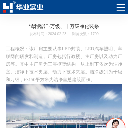
鸿利智汇-万级、十万级净化装修
发布时间：2024-02-23
浏览次数：1709
工程概况：该厂房主要从事LED封装、LED汽车照明、车
联网的研发和制造。厂房包括行政楼、主厂房以及动力厂
房等。其中主厂房为三层框架结构，从上到下依次为洁净
室、洁净下技术夹层、动力下技术夹层。洁净级别为千级
和万级，63150平方米为洁净室总建筑面积。